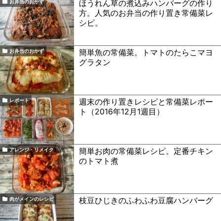
ほうれん草の煮込みハンバーグの作り
お弁当のおかず
方。人気のお弁当の作り置き常備菜レ
シピ。
簡単魚の常備菜。トマトのたらこマヨ
お弁当のおかず
グラタン
週末の作り置きレシピと常備菜レポー
レポート
ト（2016年12月1週目）
簡単お肉の常備菜レシピ。定番チキン
アレンジ・リメイク
のトマト煮
枝豆ひじきのふわふわ豆腐ハンバーグ
肉がメインのレシピ