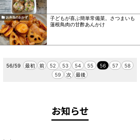
子どもが喜ぶ簡単常備菜。さつまいも
お弁当のおかず
蓮根鳥肉の甘酢あんかけ
56/59
最初
前
52
53
54
55
56
57
58
59
次
最後
お知らせ