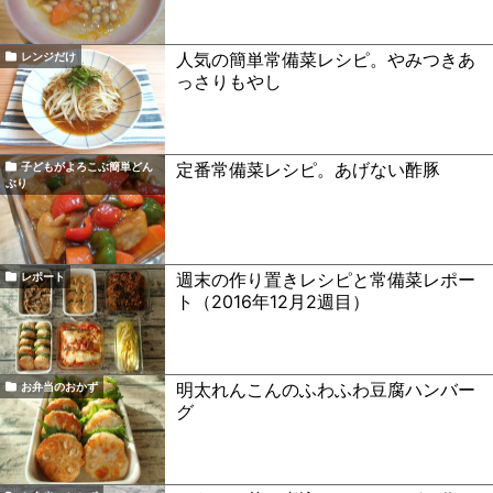
人気の簡単常備菜レシピ。やみつきあ
レンジだけ
っさりもやし
定番常備菜レシピ。あげない酢豚
子どもがよろこぶ簡単どん
ぶり
週末の作り置きレシピと常備菜レポー
レポート
ト（2016年12月2週目）
明太れんこんのふわふわ豆腐ハンバー
お弁当のおかず
グ