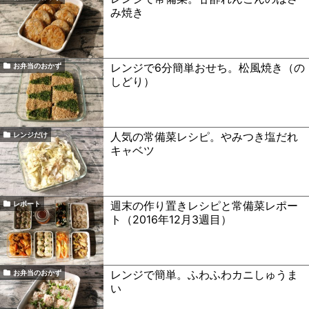
み焼き
レンジで6分簡単おせち。松風焼き（の
お弁当のおかず
しどり）
人気の常備菜レシピ。やみつき塩だれ
レンジだけ
キャベツ
週末の作り置きレシピと常備菜レポー
レポート
ト（2016年12月3週目）
レンジで簡単。ふわふわカニしゅうま
お弁当のおかず
い