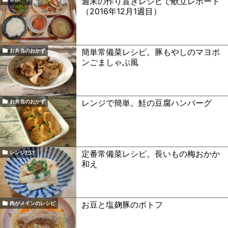
週末の作り置きレシピで献立レポート
（2016年12月1週目）
簡単常備菜レシピ。豚もやしのマヨポ
お弁当のおかず
ンごましゃぶ風
レンジで簡単。鮭の豆腐ハンバーグ
お弁当のおかず
定番常備菜レシピ。長いもの梅おかか
レンジだけ
和え
お豆と塩麹豚のポトフ
肉がメインのレシピ