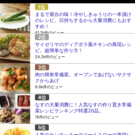
まるで屋台の味！冷やしきゅうりの一本漬け
のレシピ。日持ちするから大量消費にもおす
すめ！
41.7k件のビュー
サイゼリヤのディアボラ風チキンの再現レシ
ピ。超簡単な作り方！
24.2k件のビュー
肉の簡単常備菜。オーブンであげないサクサ
クからあげ
9.6k件のビュー
なすの大量消費に！人気なすの作り置き常備
菜レシピランキング特選20品。
7k件のビュー
人気のケンタッキーのコールスローの再現レ