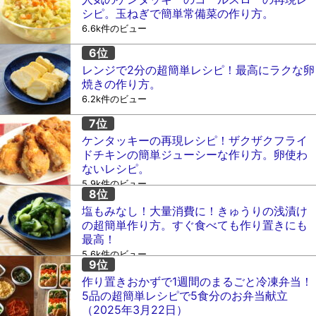
シピ。玉ねぎで簡単常備菜の作り方。
6.6k件のビュー
レンジで2分の超簡単レシピ！最高にラクな卵
焼きの作り方。
6.2k件のビュー
ケンタッキーの再現レシピ！ザクザクフライ
ドチキンの簡単ジューシーな作り方。卵使わ
ないレシピ。
5.9k件のビュー
塩もみなし！大量消費に！きゅうりの浅漬け
の超簡単作り方。すぐ食べても作り置きにも
最高！
5.6k件のビュー
作り置きおかずで1週間のまるごと冷凍弁当！
5品の超簡単レシピで5食分のお弁当献立
（2025年3月22日）