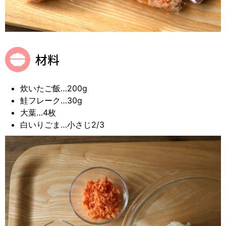
材料
炊いたご飯…200g
鮭フレーク…30g
大葉…4枚
白いりごま…小さじ2/3