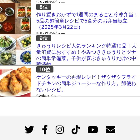
5.9k件のビュー
作り置きおかずで1週間のまるごと冷凍弁当！
5品の超簡単レシピで5食分のお弁当献立
（2025年3月22日）
5.9k件のビュー
きゅうりレシピ人気ランキング特選10品！大
量消費におすすめ！やみつききゅうりとツナ
の簡単常備菜。子供が喜ぶきゅうりだけの中
華漬物。
5.1k件のビュー
ケンタッキーの再現レシピ！ザクザクフライ
ドチキンの簡単ジューシーな作り方。卵使わ
ないレシピ。
5k件のビュー