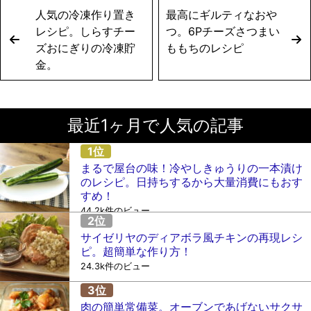
人気の冷凍作り置き
最高にギルティなおや
レシピ。しらすチー
つ。6Pチーズさつまい
ズおにぎりの冷凍貯
ももちのレシピ
金。
最近1ヶ月で人気の記事
まるで屋台の味！冷やしきゅうりの一本漬け
のレシピ。日持ちするから大量消費にもおす
すめ！
44.2k件のビュー
サイゼリヤのディアボラ風チキンの再現レシ
ピ。超簡単な作り方！
24.3k件のビュー
肉の簡単常備菜。オーブンであげないサクサ