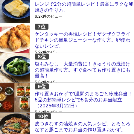
レンジで2分の超簡単レシピ！最高にラクな卵
焼きの作り方。
6.2k件のビュー
ケンタッキーの再現レシピ！ザクザクフライ
ドチキンの簡単ジューシーな作り方。卵使わ
ないレシピ。
5.9k件のビュー
塩もみなし！大量消費に！きゅうりの浅漬け
の超簡単作り方。すぐ食べても作り置きにも
最高！
5.6k件のビュー
作り置きおかずで1週間のまるごと冷凍弁当！
5品の超簡単レシピで5食分のお弁当献立
（2025年3月22日）
5.4k件のビュー
皮つきなすの蒲焼きの人気レシピ。とろとろ
なすと豚こまでお弁当の作り置きおかず。