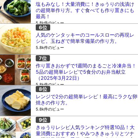
塩もみなし！大量消費に！きゅうりの浅漬け
の超簡単作り方。すぐ食べても作り置きにも
最高！
5.8k件のビュー
人気のケンタッキーのコールスローの再現レ
シピ。玉ねぎで簡単常備菜の作り方。
5.8k件のビュー
作り置きおかずで1週間のまるごと冷凍弁当！
5品の超簡単レシピで5食分のお弁当献立
（2025年3月22日）
5.8k件のビュー
レンジで2分の超簡単レシピ！最高にラクな卵
焼きの作り方。
5.8k件のビュー
きゅうりレシピ人気ランキング特選10品！大
量消費におすすめ！やみつききゅうりとツナ