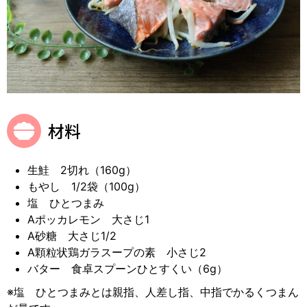
材料
生鮭 2切れ（160g）
もやし 1/2袋（100g）
塩 ひとつまみ
Aポッカレモン 大さじ1
A砂糖 大さじ1/2
A顆粒状鶏ガラスープの素 小さじ2
バター 食卓スプーンひとすくい（6g）
※塩 ひとつまみとは親指、人差し指、中指でかるくつまん