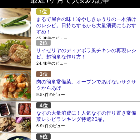
まるで屋台の味！冷やしきゅうりの一本漬け
のレシピ。日持ちするから大量消費にもおす
すめ！
45.3k件のビュー
サイゼリヤのディアボラ風チキンの再現レシ
ピ。超簡単な作り方！
24.4k件のビュー
肉の簡単常備菜。オーブンであげないサクサ
クからあげ
9.5k件のビュー
なすの大量消費に！人気なすの作り置き常備
菜レシピランキング特選20品。
6.9k件のビュー