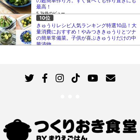
の超簡単作り方。すぐ食べても作り置きにも
最高！
5.3k件のビュー
きゅうりレシピ人気ランキング特選10品！大
量消費におすすめ！やみつききゅうりとツナ
の簡単常備菜。子供が喜ぶきゅうりだけの中
華漬物。
5k件のビュー