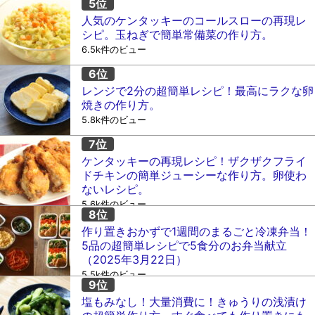
人気のケンタッキーのコールスローの再現レ
シピ。玉ねぎで簡単常備菜の作り方。
6.5k件のビュー
レンジで2分の超簡単レシピ！最高にラクな卵
焼きの作り方。
5.8k件のビュー
ケンタッキーの再現レシピ！ザクザクフライ
ドチキンの簡単ジューシーな作り方。卵使わ
ないレシピ。
5.6k件のビュー
作り置きおかずで1週間のまるごと冷凍弁当！
5品の超簡単レシピで5食分のお弁当献立
（2025年3月22日）
5.5k件のビュー
塩もみなし！大量消費に！きゅうりの浅漬け