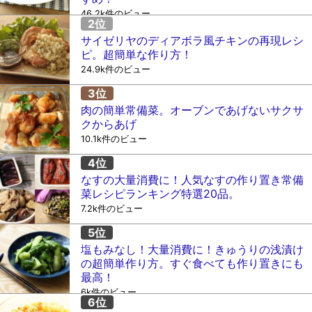
46.2k件のビュー
サイゼリヤのディアボラ風チキンの再現レシ
ピ。超簡単な作り方！
24.9k件のビュー
肉の簡単常備菜。オーブンであげないサクサ
クからあげ
10.1k件のビュー
なすの大量消費に！人気なすの作り置き常備
菜レシピランキング特選20品。
7.2k件のビュー
塩もみなし！大量消費に！きゅうりの浅漬け
の超簡単作り方。すぐ食べても作り置きにも
最高！
6k件のビュー