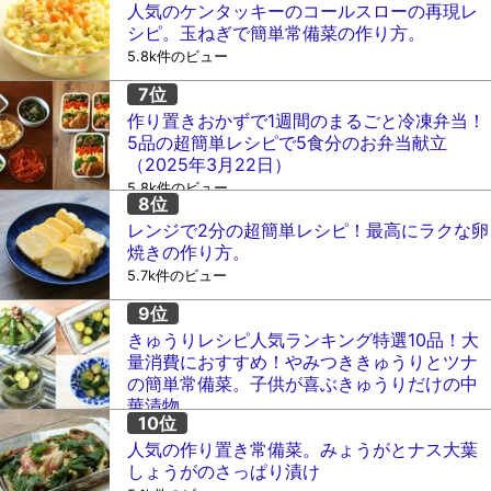
人気のケンタッキーのコールスローの再現レ
シピ。玉ねぎで簡単常備菜の作り方。
5.8k件のビュー
作り置きおかずで1週間のまるごと冷凍弁当！
5品の超簡単レシピで5食分のお弁当献立
（2025年3月22日）
5.8k件のビュー
レンジで2分の超簡単レシピ！最高にラクな卵
焼きの作り方。
5.7k件のビュー
きゅうりレシピ人気ランキング特選10品！大
量消費におすすめ！やみつききゅうりとツナ
の簡単常備菜。子供が喜ぶきゅうりだけの中
華漬物。
5.2k件のビュー
人気の作り置き常備菜。みょうがとナス大葉
しょうがのさっぱり漬け