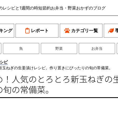
のレシピと1週間の時短節約お弁当・野菜おかずのブログ
キング
レポート
カテゴリ一覧
魚
野菜
お弁当
シピ
新玉ねぎの生姜漬けレシピ。作り置きにぴったりの旬の常備菜。
め！人気のとろとろ新玉ねぎの
の旬の常備菜。