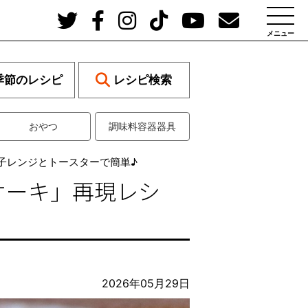
メニュー
季節のレシピ
レシピ検索
おやつ
調味料容器器具
子レンジとトースターで簡単♪
ケーキ」再現レシ
2026年05月29日