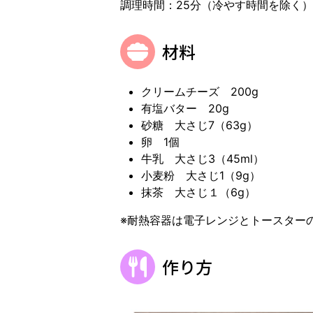
調理時間：25分（冷やす時間を除く）5
材料
クリームチーズ 200g
有塩バター 20g
砂糖 大さじ7（63g）
卵 1個
牛乳 大さじ3（45ml）
小麦粉 大さじ1（9g）
抹茶 大さじ１（6g）
※耐熱容器は電子レンジとトースター
作り方