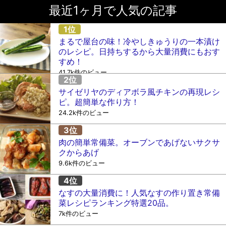
最近1ヶ月で人気の記事
まるで屋台の味！冷やしきゅうりの一本漬け
のレシピ。日持ちするから大量消費にもおす
すめ！
41.7k件のビュー
サイゼリヤのディアボラ風チキンの再現レシ
ピ。超簡単な作り方！
24.2k件のビュー
肉の簡単常備菜。オーブンであげないサクサ
クからあげ
9.6k件のビュー
なすの大量消費に！人気なすの作り置き常備
菜レシピランキング特選20品。
7k件のビュー