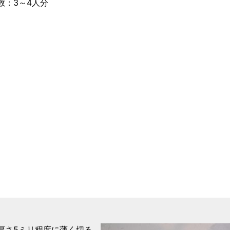
数：3～4人分
）
厚さ5ミリ程度に薄く切る。