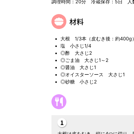
調理時間：20分 冷蔵保存：5日 人
材料
大根 1/3本（皮むき後：約400g
塩 小さじ1/4
◎酢 大さじ2
◎ごま油 大さじ1～2
◎醤油 大さじ1
◎オイスターソース 大さじ1
◎砂糖 小さじ2
大根は皮をむき、縦に4つに切り、