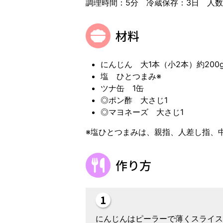
調理時間：5分 冷蔵保存：3日 人数
材料
にんじん 大1本（小2本）約200
塩 ひとつまみ※
ツナ缶 1缶
◎ポン酢 大さじ1
◎マヨネーズ 大さじ1
※塩ひとつまみは、親指、人差し指、
作り方
にんじんはピーラーで薄くスライス