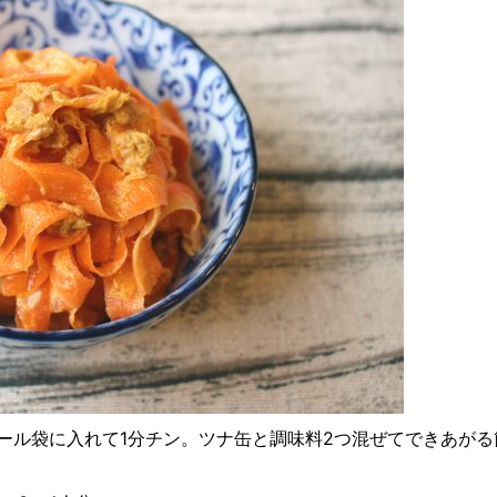
ール袋に入れて1分チン。ツナ缶と調味料2つ混ぜてできあが