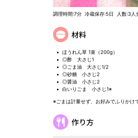
調理時間:7分 冷蔵保存:5日 人数:3人
材料
ほうれん草 1束（200g）
◎酢 大さじ1
◎ごま油 大さじ1/2
◎砂糖 小さじ2
◎醤油 小さじ2
白いりごま 小さじ1※
※ごまは計量せず、お好みでふりかけ
作り方