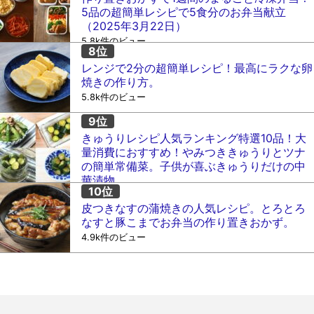
5品の超簡単レシピで5食分のお弁当献立
（2025年3月22日）
5.8k件のビュー
レンジで2分の超簡単レシピ！最高にラクな卵
焼きの作り方。
5.8k件のビュー
きゅうりレシピ人気ランキング特選10品！大
量消費におすすめ！やみつききゅうりとツナ
の簡単常備菜。子供が喜ぶきゅうりだけの中
華漬物。
5.2k件のビュー
皮つきなすの蒲焼きの人気レシピ。とろとろ
なすと豚こまでお弁当の作り置きおかず。
4.9k件のビュー