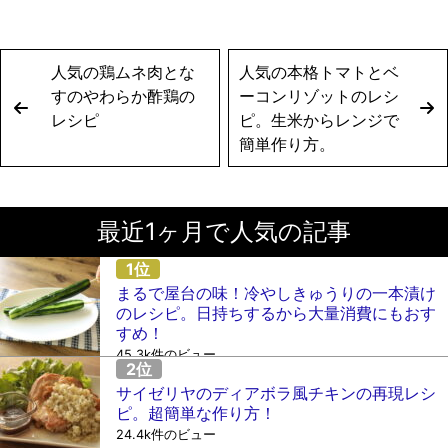
人気の鶏ムネ肉とな
人気の本格トマトとベ
すのやわらか酢鶏の
ーコンリゾットのレシ
レシピ
ピ。生米からレンジで
簡単作り方。
最近1ヶ月で人気の記事
まるで屋台の味！冷やしきゅうりの一本漬け
のレシピ。日持ちするから大量消費にもおす
すめ！
45.3k件のビュー
サイゼリヤのディアボラ風チキンの再現レシ
ピ。超簡単な作り方！
24.4k件のビュー