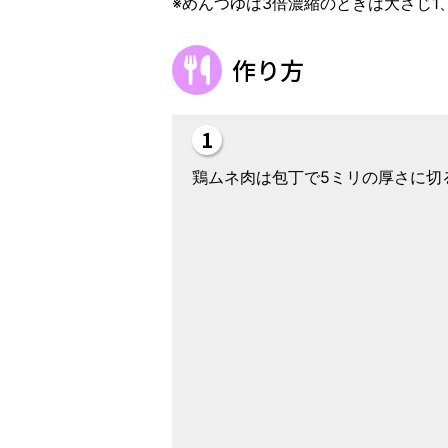
※めんつゆは3倍濃縮のときは大さじ1
作り方
鶏ムネ肉は包丁で5ミリの厚さに切