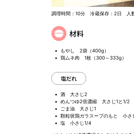
調理時間：10分 冷蔵保存：2日 人
材料
もやし 2袋（400g）
鶏ムネ肉 1枚（300～333g）
塩だれ
酒 大さじ2
めんつゆ2倍濃縮 大さじ1と1/2
ごま油 大さじ1
顆粒状鶏ガラスープのもと 小さじ1
塩 小さじ1/4