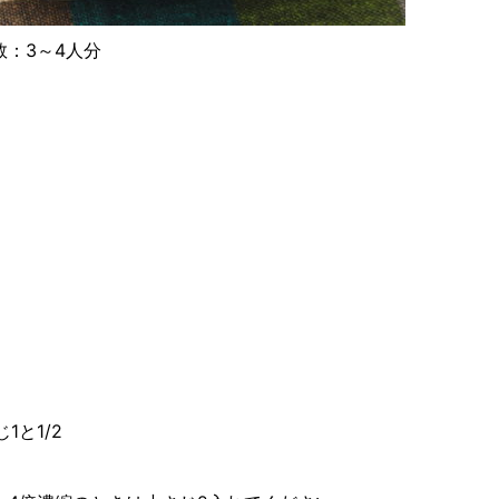
数：3～4人分
と1/2