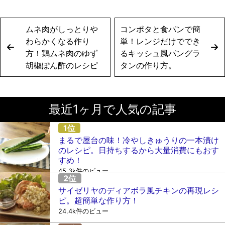
ムネ肉がしっとりや
コンポタと食パンで簡
わらかくなる作り
単！レンジだけででき
方！鶏ムネ肉のゆず
るキッシュ風パングラ
胡椒ぽん酢のレシピ
タンの作り方。
最近1ヶ月で人気の記事
まるで屋台の味！冷やしきゅうりの一本漬け
のレシピ。日持ちするから大量消費にもおす
すめ！
45.3k件のビュー
サイゼリヤのディアボラ風チキンの再現レシ
ピ。超簡単な作り方！
24.4k件のビュー