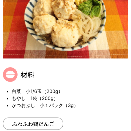
材料
白菜 小1/6玉（200g）
もやし 1袋（200g）
かつおぶし 小１パック（3g）
ふわふわ鶏だんご