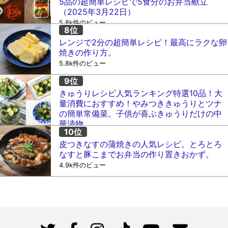
5品の超簡単レシピで5食分のお弁当献立
（2025年3月22日）
5.8k件のビュー
レンジで2分の超簡単レシピ！最高にラクな卵
焼きの作り方。
5.8k件のビュー
きゅうりレシピ人気ランキング特選10品！大
量消費におすすめ！やみつききゅうりとツナ
の簡単常備菜。子供が喜ぶきゅうりだけの中
華漬物。
5.2k件のビュー
皮つきなすの蒲焼きの人気レシピ。とろとろ
なすと豚こまでお弁当の作り置きおかず。
4.9k件のビュー