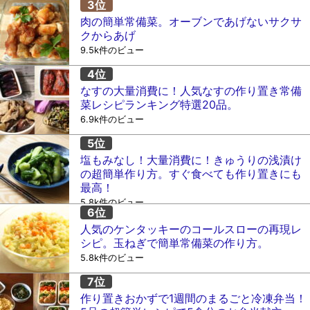
肉の簡単常備菜。オーブンであげないサクサ
クからあげ
9.5k件のビュー
なすの大量消費に！人気なすの作り置き常備
菜レシピランキング特選20品。
6.9k件のビュー
塩もみなし！大量消費に！きゅうりの浅漬け
の超簡単作り方。すぐ食べても作り置きにも
最高！
5.8k件のビュー
人気のケンタッキーのコールスローの再現レ
シピ。玉ねぎで簡単常備菜の作り方。
5.8k件のビュー
作り置きおかずで1週間のまるごと冷凍弁当！