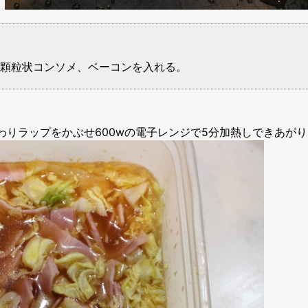
プ、顆粒状コンソメ、ベーコンを入れる。
わりラップをかぶせ600wの電子レンジで5分加熱しできあがり