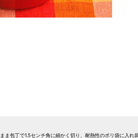
まま包丁で1.5センチ角に細かく切り、耐熱性のポリ袋に入れ袋