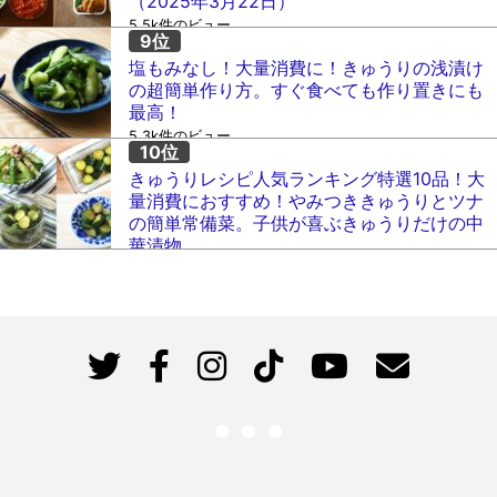
（2025年3月22日）
5.5k件のビュー
塩もみなし！大量消費に！きゅうりの浅漬け
の超簡単作り方。すぐ食べても作り置きにも
最高！
5.3k件のビュー
きゅうりレシピ人気ランキング特選10品！大
量消費におすすめ！やみつききゅうりとツナ
の簡単常備菜。子供が喜ぶきゅうりだけの中
華漬物。
5k件のビュー