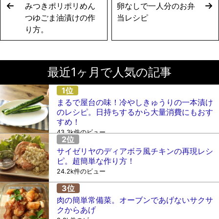
みつきポリポリめん
卵なしで一人分のお弁
つゆごま油漬けの作
当レシピ
り方。
最近1ヶ月で人気の記事
まるで屋台の味！冷やしきゅうりの一本漬け
のレシピ。日持ちするから大量消費にもおす
すめ！
43.3k件のビュー
サイゼリヤのディアボラ風チキンの再現レシ
ピ。超簡単な作り方！
24.2k件のビュー
肉の簡単常備菜。オーブンであげないサクサ
クからあげ