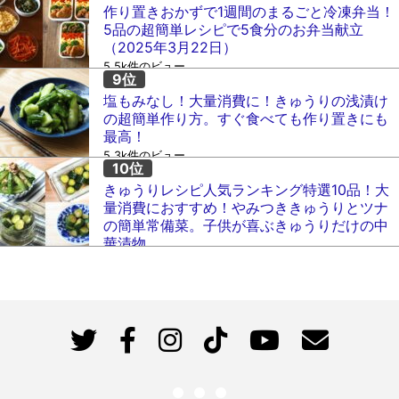
作り置きおかずで1週間のまるごと冷凍弁当！
5品の超簡単レシピで5食分のお弁当献立
（2025年3月22日）
5.5k件のビュー
塩もみなし！大量消費に！きゅうりの浅漬け
の超簡単作り方。すぐ食べても作り置きにも
最高！
5.3k件のビュー
きゅうりレシピ人気ランキング特選10品！大
量消費におすすめ！やみつききゅうりとツナ
の簡単常備菜。子供が喜ぶきゅうりだけの中
華漬物。
5k件のビュー