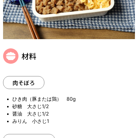
材料
肉そぼろ
ひき肉（豚または鶏） 80g
砂糖 大さじ1/2
醤油 大さじ1/2
みりん 小さじ1