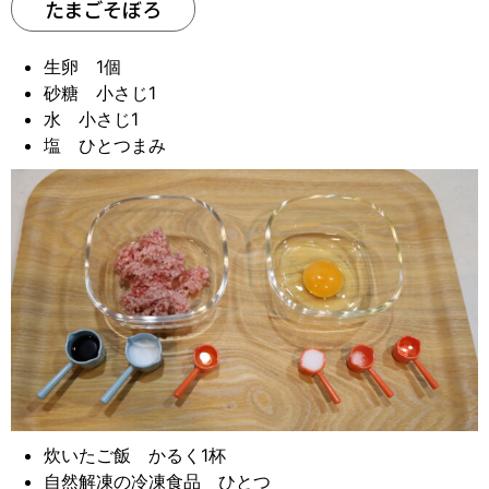
たまごそぼろ
生卵 1個
砂糖 小さじ1
水 小さじ1
塩 ひとつまみ
炊いたご飯 かるく1杯
自然解凍の冷凍食品 ひとつ