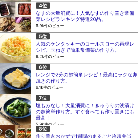
なすの大量消費に！人気なすの作り置き常備
菜レシピランキング特選20品。
6.9k件のビュー
人気のケンタッキーのコールスローの再現レ
シピ。玉ねぎで簡単常備菜の作り方。
6.2k件のビュー
レンジで2分の超簡単レシピ！最高にラクな卵
焼きの作り方。
6.1k件のビュー
塩もみなし！大量消費に！きゅうりの浅漬け
の超簡単作り方。すぐ食べても作り置きにも
最高！
5.9k件のビュー
作り置きおかずで1週間のまるごと冷凍弁当！