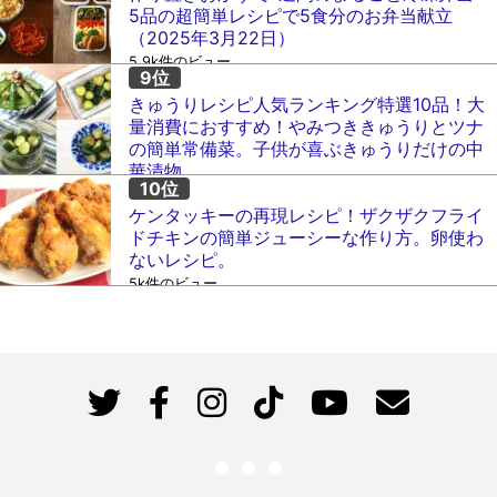
5品の超簡単レシピで5食分のお弁当献立
（2025年3月22日）
5.9k件のビュー
きゅうりレシピ人気ランキング特選10品！大
量消費におすすめ！やみつききゅうりとツナ
の簡単常備菜。子供が喜ぶきゅうりだけの中
華漬物。
5.1k件のビュー
ケンタッキーの再現レシピ！ザクザクフライ
ドチキンの簡単ジューシーな作り方。卵使わ
ないレシピ。
5k件のビュー