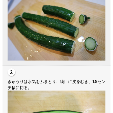
きゅうりは水気をふきとり、縞目に皮をむき、1.5セン
チ幅に切る。