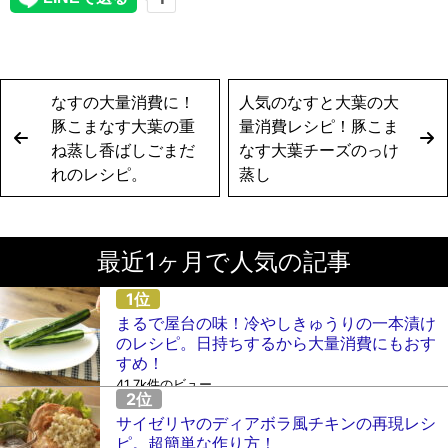
なすの大量消費に！
人気のなすと大葉の大
豚こまなす大葉の重
量消費レシピ！豚こま
ね蒸し香ばしごまだ
なす大葉チーズのっけ
れのレシピ。
蒸し
最近1ヶ月で人気の記事
まるで屋台の味！冷やしきゅうりの一本漬け
のレシピ。日持ちするから大量消費にもおす
すめ！
41.7k件のビュー
サイゼリヤのディアボラ風チキンの再現レシ
ピ。超簡単な作り方！