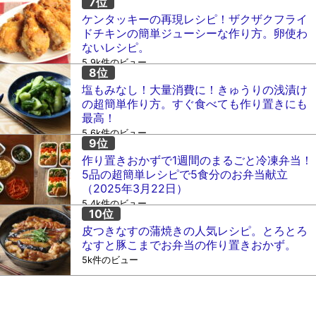
ケンタッキーの再現レシピ！ザクザクフライ
ドチキンの簡単ジューシーな作り方。卵使わ
ないレシピ。
5.9k件のビュー
塩もみなし！大量消費に！きゅうりの浅漬け
の超簡単作り方。すぐ食べても作り置きにも
最高！
5.6k件のビュー
作り置きおかずで1週間のまるごと冷凍弁当！
5品の超簡単レシピで5食分のお弁当献立
（2025年3月22日）
5.4k件のビュー
皮つきなすの蒲焼きの人気レシピ。とろとろ
なすと豚こまでお弁当の作り置きおかず。
5k件のビュー