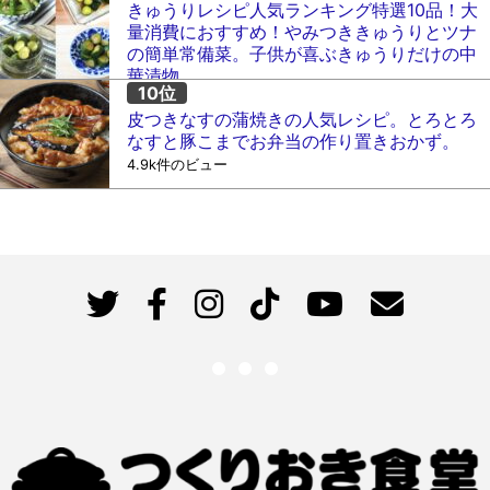
きゅうりレシピ人気ランキング特選10品！大
量消費におすすめ！やみつききゅうりとツナ
の簡単常備菜。子供が喜ぶきゅうりだけの中
華漬物。
5.2k件のビュー
皮つきなすの蒲焼きの人気レシピ。とろとろ
なすと豚こまでお弁当の作り置きおかず。
4.9k件のビュー