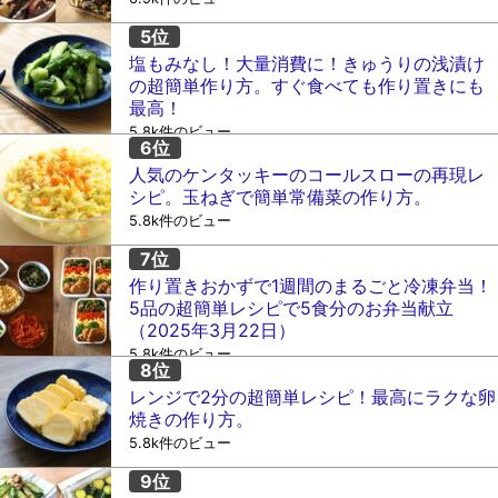
塩もみなし！大量消費に！きゅうりの浅漬け
の超簡単作り方。すぐ食べても作り置きにも
最高！
5.8k件のビュー
人気のケンタッキーのコールスローの再現レ
シピ。玉ねぎで簡単常備菜の作り方。
5.8k件のビュー
作り置きおかずで1週間のまるごと冷凍弁当！
5品の超簡単レシピで5食分のお弁当献立
（2025年3月22日）
5.8k件のビュー
レンジで2分の超簡単レシピ！最高にラクな卵
焼きの作り方。
5.8k件のビュー