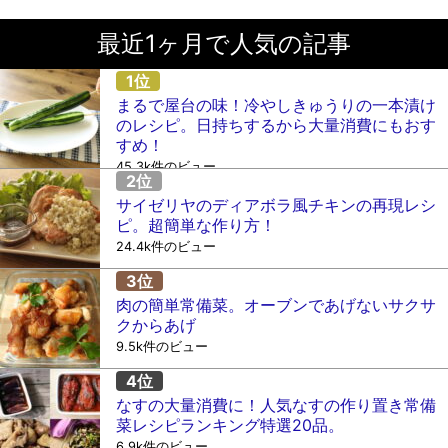
最近1ヶ月で人気の記事
まるで屋台の味！冷やしきゅうりの一本漬け
のレシピ。日持ちするから大量消費にもおす
すめ！
45.3k件のビュー
サイゼリヤのディアボラ風チキンの再現レシ
ピ。超簡単な作り方！
24.4k件のビュー
肉の簡単常備菜。オーブンであげないサクサ
クからあげ
9.5k件のビュー
なすの大量消費に！人気なすの作り置き常備
菜レシピランキング特選20品。
6.9k件のビュー