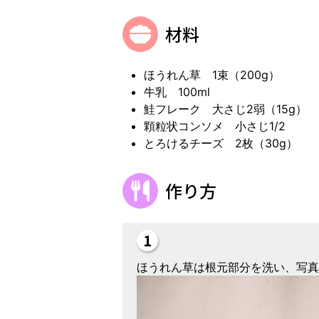
材料
ほうれん草 1束（200g）
牛乳 100ml
鮭フレーク 大さじ2弱（15g）
顆粒状コンソメ 小さじ1/2
とろけるチーズ 2枚（30g）
作り方
ほうれん草は根元部分を洗い、写真