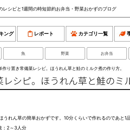
のレシピと1週間の時短節約お弁当・野菜おかずのブログ
キング
レポート
カテゴリ一覧
魚
野菜
お弁当
単作り置き常備菜レシピ。ほうれん草と鮭のミルク煮の作り方。
菜レシピ。ほうれん草と鮭のミ
ほうれん草の簡単おかずです。10分くらいで作れるのであと1
数：2～3人分