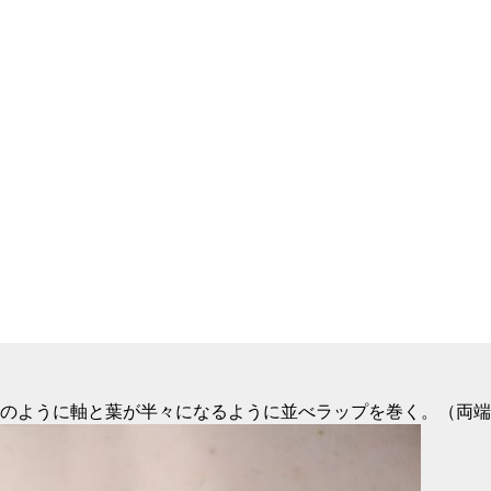
のように軸と葉が半々になるように並べラップを巻く。（両端