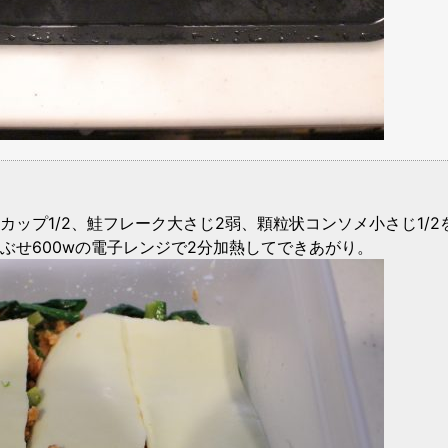
カップ1/2、鮭フレーク大さじ2弱、顆粒状コンソメ小さじ1/
ぶせ600wの電子レンジで2分加熱してできあがり。