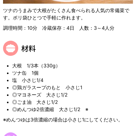
ツナのうまみで大根がたくさん食べられる人気の常備菜で
す。ポリ袋ひとつで手軽に作れます。
調理時間：10分 冷蔵保存：4日 人数：3～4人分
材料
大根 1/3本（330g）
ツナ缶 1個
塩 小さじ1/4
◎鶏ガラスープのもと 小さじ1
◎マヨネーズ 大さじ1/2
◎ごま油 大さじ1/2
◎めんつゆ2倍濃縮 大さじ1/2 ※
※めんつゆは3倍濃縮の場合は小さじ1にしてください。