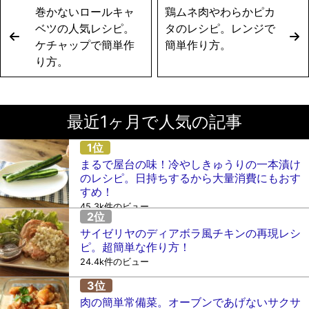
巻かないロールキャ
鶏ムネ肉やわらかピカ
ベツの人気レシピ。
タのレシピ。レンジで
ケチャップで簡単作
簡単作り方。
り方。
最近1ヶ月で人気の記事
まるで屋台の味！冷やしきゅうりの一本漬け
のレシピ。日持ちするから大量消費にもおす
すめ！
45.3k件のビュー
サイゼリヤのディアボラ風チキンの再現レシ
ピ。超簡単な作り方！
24.4k件のビュー
肉の簡単常備菜。オーブンであげないサクサ