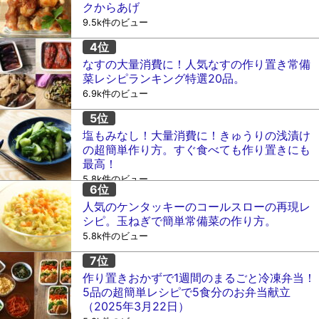
クからあげ
9.5k件のビュー
なすの大量消費に！人気なすの作り置き常備
菜レシピランキング特選20品。
6.9k件のビュー
塩もみなし！大量消費に！きゅうりの浅漬け
の超簡単作り方。すぐ食べても作り置きにも
最高！
5.8k件のビュー
人気のケンタッキーのコールスローの再現レ
シピ。玉ねぎで簡単常備菜の作り方。
5.8k件のビュー
作り置きおかずで1週間のまるごと冷凍弁当！
5品の超簡単レシピで5食分のお弁当献立
（2025年3月22日）