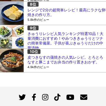
5.8k件のビュー
レンジで2分の超簡単レシピ！最高にラクな卵
焼きの作り方。
5.8k件のビュー
きゅうりレシピ人気ランキング特選10品！大
量消費におすすめ！やみつききゅうりとツナ
の簡単常備菜。子供が喜ぶきゅうりだけの中
華漬物。
5.2k件のビュー
皮つきなすの蒲焼きの人気レシピ。とろとろ
なすと豚こまでお弁当の作り置きおかず。
4.9k件のビュー