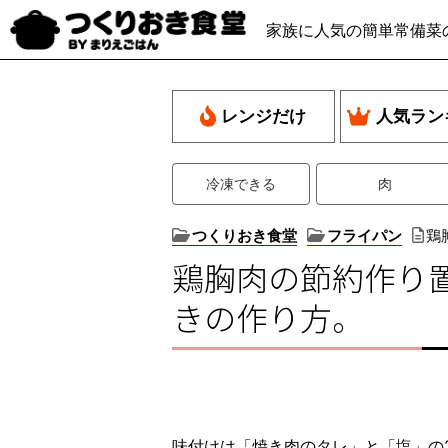
家族に人気の簡単常備菜
レンジだけ
人気ラン
冷凍できる
肉
つくりおき食堂
フライパン
鶏
鶏胸肉の節約作り
きの作り方。
味付けは「焼き肉のタレ」と「塩」の