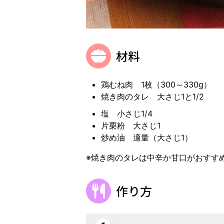
材料
鶏むね肉 1枚（300～330g）
焼き肉のタレ 大さじ1と1/2
塩 小さじ1/4
片栗粉 大さじ1
炒め油 適量（大さじ1）
※焼き肉のタレは中辛か甘口がおすす
作り方