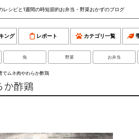
のレシピと1週間の時短節約お弁当・野菜おかずのブログ
キング
レポート
カテゴリ一覧
魚
野菜
お弁当
曹でムネ肉やわらか酢鶏
らか酢鶏