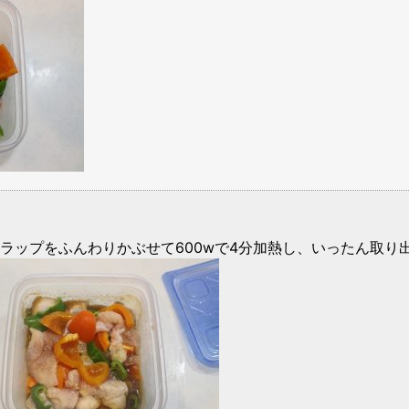
rラップをふんわりかぶせて600wで4分加熱し、いったん取り