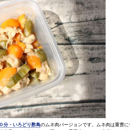
０分・いろどり酢鳥
のムネ肉バージョンです。ムネ肉は重曹に