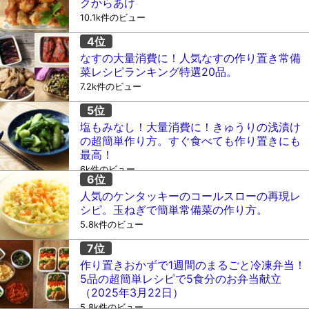
クからあげ
10.1k件のビュー
なすの大量消費に！人気なすの作り置き常備
菜レシピランキング特選20品。
7.2k件のビュー
塩もみなし！大量消費に！きゅうりの浅漬け
の超簡単作り方。すぐ食べても作り置きにも
最高！
6k件のビュー
人気のケンタッキーのコールスローの再現レ
シピ。玉ねぎで簡単常備菜の作り方。
5.8k件のビュー
作り置きおかずで1週間のまるごと冷凍弁当！
5品の超簡単レシピで5食分のお弁当献立
（2025年3月22日）
5.8k件のビュー