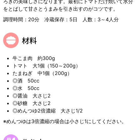
ろきの美味しさになります。最初にトマトだけ焼いて水分
をとばして甘さとうまみを引き出すのがコツです。
調理時間：20分 冷蔵保存：5日 人数：3～4人分
材料
牛こま肉 約300g
トマト 大1個（150～200g）
たまねぎ 中1個（200g）
◎酒 50cc
◎水 50cc
◎醤油 大さじ2
◎砂糖 大さじ2
◎めんつゆ2倍濃縮 大さじ1/2
※めんつゆは3倍濃縮の場合は小さじ1にしてください。