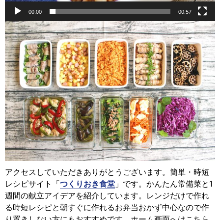
00:00
00:57
アクセスしていただきありがとうございます。簡単・時短
レシピサイト「
つくりおき食堂
」です。かんたん常備菜と1
週間の献立アイデアを紹介しています。レンジだけで作れ
る時短レシピと朝すぐに作れるお弁当おかず中心なので作
り置きしない方にもおすすめです。ホーム画面へはこちら