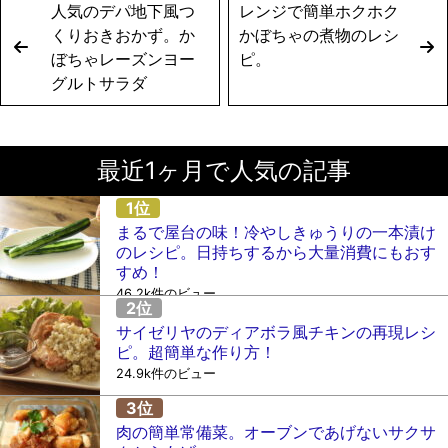
人気のデパ地下風つ
レンジで簡単ホクホク
くりおきおかず。か
かぼちゃの煮物のレシ
ぼちゃレーズンヨー
ピ。
グルトサラダ
最近1ヶ月で人気の記事
まるで屋台の味！冷やしきゅうりの一本漬け
のレシピ。日持ちするから大量消費にもおす
すめ！
46.2k件のビュー
サイゼリヤのディアボラ風チキンの再現レシ
ピ。超簡単な作り方！
24.9k件のビュー
肉の簡単常備菜。オーブンであげないサクサ