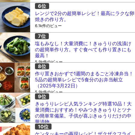
レンジで2分の超簡単レシピ！最高にラクな卵
焼きの作り方。
6.1k件のビュー
塩もみなし！大量消費に！きゅうりの浅漬け
の超簡単作り方。すぐ食べても作り置きにも
最高！
5.9k件のビュー
作り置きおかずで1週間のまるごと冷凍弁当！
5品の超簡単レシピで5食分のお弁当献立
（2025年3月22日）
5.9k件のビュー
きゅうりレシピ人気ランキング特選10品！大
量消費におすすめ！やみつききゅうりとツナ
の簡単常備菜。子供が喜ぶきゅうりだけの中
華漬物。
5.1k件のビュー
ケンタッキーの再現レシピ！ザクザクフライ