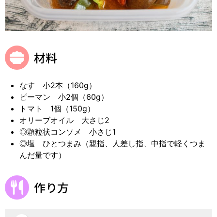
材料
なす 小2本（160g）
ピーマン 小2個（60g）
トマト 1個（150g）
オリーブオイル 大さじ2
◎顆粒状コンソメ 小さじ1
◎塩 ひとつまみ（親指、人差し指、中指で軽くつま
んだ量です）
作り方