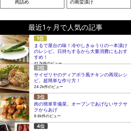
肉詰め
の南蛮漬け
最近1ヶ月で人気の記事
まるで屋台の味！冷やしきゅうりの一本漬け
のレシピ。日持ちするから大量消費にもおす
すめ！
41.7k件のビュー
サイゼリヤのディアボラ風チキンの再現レシ
ピ。超簡単な作り方！
24.2k件のビュー
肉の簡単常備菜。オーブンであげないサクサ
クからあげ
9.6k件のビュー