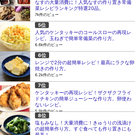
なすの大量消費に！人気なすの作り置き常備
菜レシピランキング特選20品。
7k件のビュー
人気のケンタッキーのコールスローの再現レ
シピ。玉ねぎで簡単常備菜の作り方。
6.6k件のビュー
レンジで2分の超簡単レシピ！最高にラクな卵
焼きの作り方。
6.2k件のビュー
ケンタッキーの再現レシピ！ザクザクフライ
ドチキンの簡単ジューシーな作り方。卵使わ
ないレシピ。
5.9k件のビュー
塩もみなし！大量消費に！きゅうりの浅漬け
の超簡単作り方。すぐ食べても作り置きにも
最高！