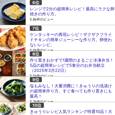
レンジで2分の超簡単レシピ！最高にラクな卵
焼きの作り方。
5.8k件のビュー
ケンタッキーの再現レシピ！ザクザクフライ
ドチキンの簡単ジューシーな作り方。卵使わ
ないレシピ。
5.6k件のビュー
作り置きおかずで1週間のまるごと冷凍弁当！
5品の超簡単レシピで5食分のお弁当献立
（2025年3月22日）
5.5k件のビュー
塩もみなし！大量消費に！きゅうりの浅漬け
の超簡単作り方。すぐ食べても作り置きにも
最高！
5.3k件のビュー
きゅうりレシピ人気ランキング特選10品！大