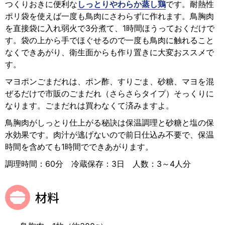
つくりおきに便利な
しっとりやわらか蒸し鶏
です。耐熱性
ポリ袋を使えば一度も鳥肉にさわらずに作れます。鳥胸肉
を直接袋に入れ弱火で3分煮て、1時間ほうっておくだけで
す。袋の上から手でほぐせるので一度も鳥肉に触れること
なくできあがり、衛生面からも作り置きに大変おススメで
す。
マヨポンごまだれは、ポン酢、すりごま、砂糖、マヨを混
ぜるだけで市販のごまだれ（さらさらタイプ）そっくりに
なります。ごまだれは買わなくて済みますよ。
鳥胸肉がしっとり仕上がる秘訣は保温調理と砂糖と塩の保
水効果です。肉汁が逃げないので前日仕込み不要で、保温
時間を含めても1時間でできあがります。
調理時間：60分 冷蔵保存：3日 人数：3～4人分
材料