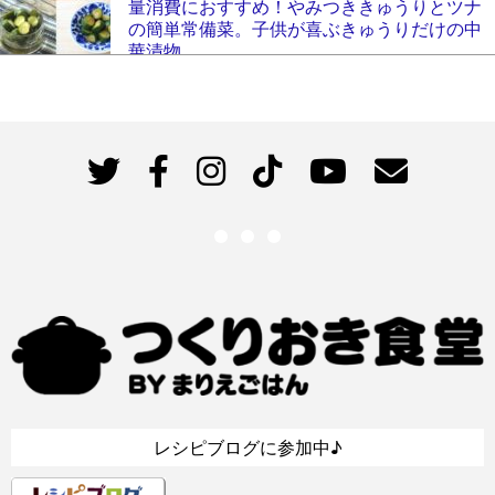
量消費におすすめ！やみつききゅうりとツナ
の簡単常備菜。子供が喜ぶきゅうりだけの中
華漬物。
5k件のビュー
レシピブログに参加中♪