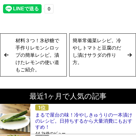
材料３つ！氷砂糖で
簡単常備菜レシピ。冷
手作りレモンシロッ
やしトマトと豆腐のだ
プの簡単レシピ。漬
し漬けサラダの作り
けたレモンの使い道
方。
もご紹介。
最近1ヶ月で人気の記事
まるで屋台の味！冷やしきゅうりの一本漬け
のレシピ。日持ちするから大量消費にもおす
すめ！
44.2k件のビュー