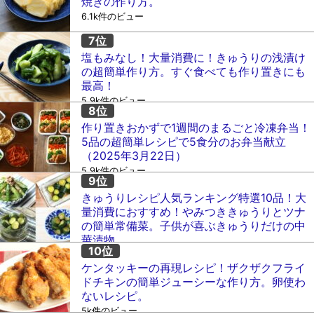
焼きの作り方。
6.1k件のビュー
塩もみなし！大量消費に！きゅうりの浅漬け
の超簡単作り方。すぐ食べても作り置きにも
最高！
5.9k件のビュー
作り置きおかずで1週間のまるごと冷凍弁当！
5品の超簡単レシピで5食分のお弁当献立
（2025年3月22日）
5.9k件のビュー
きゅうりレシピ人気ランキング特選10品！大
量消費におすすめ！やみつききゅうりとツナ
の簡単常備菜。子供が喜ぶきゅうりだけの中
華漬物。
5.1k件のビュー
ケンタッキーの再現レシピ！ザクザクフライ
ドチキンの簡単ジューシーな作り方。卵使わ
ないレシピ。
5k件のビュー