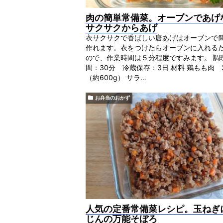
肉の簡単常備菜。オーブンであげ
サクサクからあげ
衣サクサクで香ばしい唐あげはオーブンで
作れます。衣をつけたらオーブンに入れる
ので、作業時間は５分程度ですみます。 調
間：30分 冷蔵保存：3日 材料 鶏もも肉 
（約600g） サラ…
お弁当のおかず
人気の定番常備菜レシピ。玉ねぎ
じんの万能そぼろ