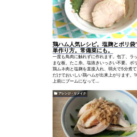
鶏ハム人気レシピ。塩麹とポリ袋
単作り方。常備菜にも。
一度も鳥肉に触れずに作れます。包丁、ラ
まな板、たこ糸、塩抜きいっさい不要。ポ
鶏ムネ肉と塩麹を直接入れ、弱火で5分煮て
だけでおいしい鶏ハムが出来上がります。1
上前にブームになって…
アレンジ・リメイク