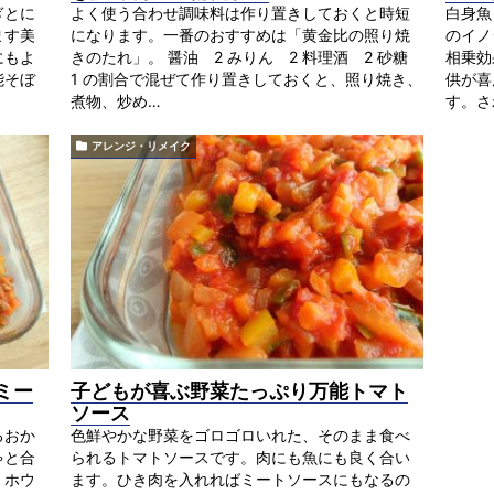
ぎとに
よく使う合わせ調味料は作り置きしておくと時短
白身魚
ます美
になります。一番のおすすめは「黄金比の照り焼
のイノ
にもよ
きのたれ」。 醤油 2 みりん 2 料理酒 2 砂糖
相乗効
能そぼ
1 の割合で混ぜて作り置きしておくと、照り焼き、
供が喜
煮物、炒め…
す。さ
アレンジ・リメイク
ミー
子どもが喜ぶ野菜たっぷり万能トマト
ソース
るおか
色鮮やかな野菜をゴロゴロいれた、そのまま食べ
ゃと合
られるトマトソースです。肉にも魚にも良く合い
、ホウ
ます。ひき肉を入れればミートソースにもなるの