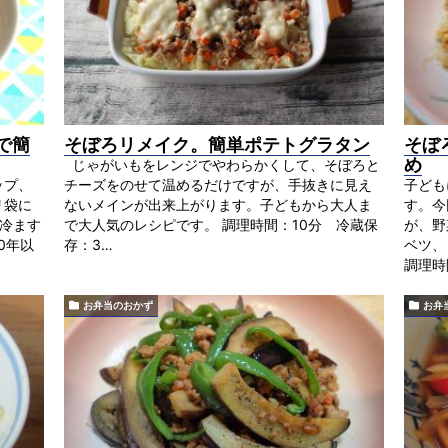
で簡
そぼろリメイク。簡単ポテトグラタン
そぼ
め
じゃがいもをレンジでやわらかくして、そぼろと
ップ、
チーズをのせて温めるだけですが、手抜きに見え
子ども
リ袋に
ないメインが出来上がります。子どもから大人ま
す。今
冷ます
で大人気のレシピです。 調理時間：10分 冷蔵保
が、野
0年以
存：3…
ベツ、
調理時
お弁当のおかず
お弁