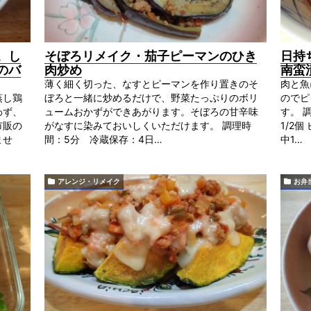
。し
そぼろリメイク・茄子ピーマンのひき
日持
のバ
肉炒め
南蛮
薄く細く切った、なすとピーマンを作り置きのそ
肉と魚
蒸し鶏
ぼろと一緒に炒めるだけで、野菜たっぷりのボリ
のでピ
わず、
ュームおかずができあがります。そぼろの甘辛味
す。 
市販の
がなすに染みておいしくいただけます。 調理時
1/2
ませ
間：5分 冷蔵保存：4日…
中1…
アレンジ・リメイク
お弁