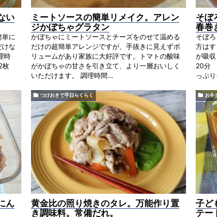
ない
ミートソースの簡単リメイク。アレン
そぼ
ジかぼちゃグラタン
春巻
簡単に
かぼちゃにミートソースとチーズをのせて温める
そぼろ
だけな
だけの超簡単アレンジですが、手抜きに見えずボ
方はす
理時
リュームがあり家族に大好評です。トマトの酸味
が吸収
2枚
がかぼちゃの甘さを引き立て、より一層おいしく
20分
いただけます。 調理時間…
っぷり
つけおきで平日らくらく
お弁
にん
黄金比の照り焼きのタレ。万能作り置
子ど
き調味料。常備だれ。
テー