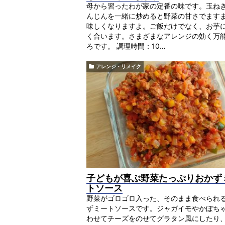
母から習ったわが家の定番の味です。玉ね
んじんを一緒に炒めると野菜の甘さでます
味しくなりますよ。ご飯だけでなく、お芋
く合います。さまざまなアレンジの効く万
ろです。 調理時間：10…
アレンジ・リメイク
子どもが喜ぶ野菜たっぷりおかず
トソース
野菜がゴロゴロ入った、そのまま食べられ
ずミートソースです。ジャガイモやかぼち
わせてチーズをのせてグラタン風にしたり