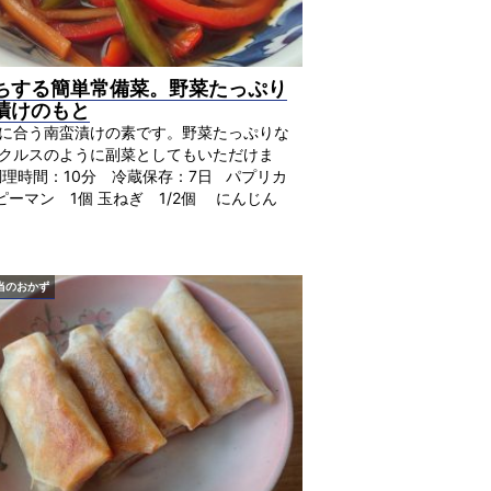
ちする簡単常備菜。野菜たっぷり
漬けのもと
に合う南蛮漬けの素です。野菜たっぷりな
クルスのように副菜としてもいただけま
調理時間：10分 冷蔵保存：7日 パプリカ
個 ピーマン 1個 玉ねぎ 1/2個 にんじん
当のおかず