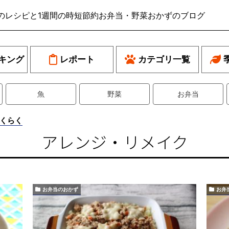
のレシピと1週間の時短節約お弁当・野菜おかずのブログ
キング
レポート
カテゴリ一覧
魚
野菜
お弁当
くらく
アレンジ・リメイク
お弁当のおかず
お弁