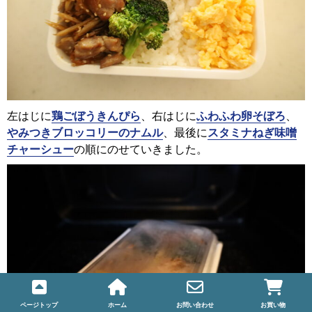
左はじに
鶏ごぼうきんぴら
、右はじに
ふわふわ卵そぼろ
、
やみつきブロッコリーのナムル
、最後に
スタミナねぎ味噌
チャーシュー
の順にのせていきました。