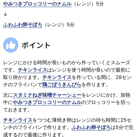
やみつきブロッコリーのナムル
（レンジ）5分
↓
ふわふわ卵そぼろ
（レンジ）5分
ポイント
レンジにかける時間が長いものから作っていくとスムーズ
です。
チキンライス
はレンジを使う時間が長いので最初に
取り掛かります。
チキンライス
を作っている間に、28セン
チのフライパンで
鶏ごぼうきんぴら
を作ります。
次に
スタミナねぎ味噌チャーシュー
をレンジにかけ、加熱
中に
やみつきブロッコリーのナムル
のブロッコリーを切っ
ておきます。
チキンライス
をつつむ薄焼き卵はレンジの待ち時間に25セ
ンチのフライパンで作ります。
ふわふわ卵そぼろ
は5分で完
成するので最後に作ります。