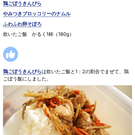
鶏ごぼうきんぴら
やみつきブロッコリーのナムル
ふわふわ卵そぼろ
炊いたご飯 かるく1杯（180g）
鶏ごぼうきんぴら
は炊いたご飯と1：2の割合でまぜて、鶏
ごぼう飯にしました。