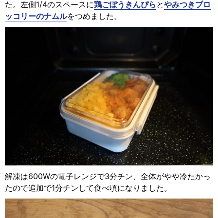
た。左側1/4のスペースに
鶏ごぼうきんぴら
と
やみつきブロ
ッコリーのナムル
をつめました。
解凍は600Wの電子レンジで3分チン、全体がやや冷たかっ
たので追加で1分チンして食べ頃になりました。