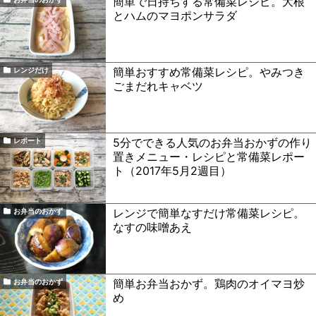
簡単で日持ちする常備菜レシピ。大根
とハムのマヨポンサラダ
簡単おすすめ常備菜レシピ。やみつき
レンジだけ
ごまだれキャベツ
5分でできる人気のお弁当おかずの作り
レポート
置きメニュー・レシピと常備菜レポー
ト（2017年5月2週目）
レンジで簡単なすだけ常備菜レシピ。
お弁当のおかず
なすの味噌あえ
簡単お弁当おかず。鶏肉のオイマヨ炒
お弁当のおかず
め