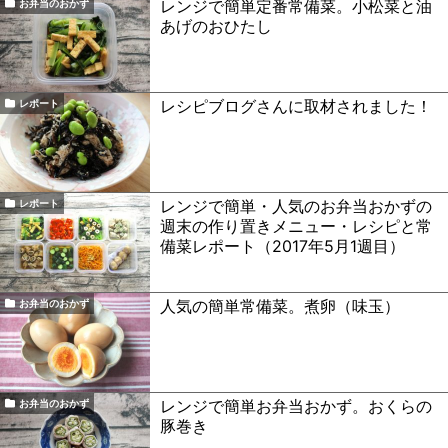
レンジで簡単定番常備菜。小松菜と油
お弁当のおかず
あげのおひたし
レシピブログさんに取材されました！
レポート
レンジで簡単・人気のお弁当おかずの
レポート
週末の作り置きメニュー・レシピと常
備菜レポート（2017年5月1週目）
人気の簡単常備菜。煮卵（味玉）
お弁当のおかず
レンジで簡単お弁当おかず。おくらの
お弁当のおかず
豚巻き