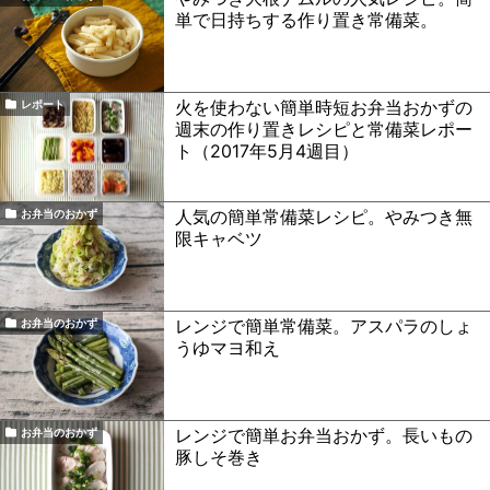
単で日持ちする作り置き常備菜。
火を使わない簡単時短お弁当おかずの
レポート
週末の作り置きレシピと常備菜レポー
ト（2017年5月4週目）
人気の簡単常備菜レシピ。やみつき無
お弁当のおかず
限キャベツ
レンジで簡単常備菜。アスパラのしょ
お弁当のおかず
うゆマヨ和え
レンジで簡単お弁当おかず。長いもの
お弁当のおかず
豚しそ巻き