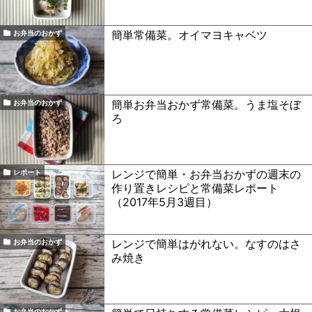
簡単常備菜。オイマヨキャベツ
お弁当のおかず
簡単お弁当おかず常備菜。うま塩そぼ
お弁当のおかず
ろ
レンジで簡単・お弁当おかずの週末の
レポート
作り置きレシピと常備菜レポート
（2017年5月3週目）
レンジで簡単はがれない。なすのはさ
お弁当のおかず
み焼き
お弁当のおかず