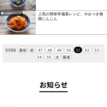
人気の簡単常備菜レシピ。やみつき無
お弁当のおかず
限にんじん
51/59
最初
前
47
48
49
50
51
52
53
54
55
次
最後
お知らせ