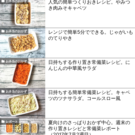
人気の簡単つくりおきレシピ。やみつ
お弁当のおかず
き肉みそキャベツ
レンジで簡単5分でできる。じゃがいも
お弁当のおかず
のてりやき
日持ちする作り置き常備菜レシピ。に
お弁当のおかず
んじんの中華風サラダ
日持ちする簡単常備菜レシピ。キャベ
お弁当のおかず
ツのツナサラダ。コールスロー風
夏向けのさっぱりおかず中心。週末の
レポート
作り置きレシピと常備菜レポート
（2017年7月2週目）