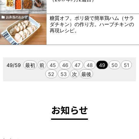
糖質オフ。ポリ袋で簡単鶏ハム（サラ
お弁当のおかず
ダチキン）の作り方。ハーブチキンの
再現レシピ。
49/59
最初
前
45
46
47
48
49
50
51
52
53
次
最後
お知らせ