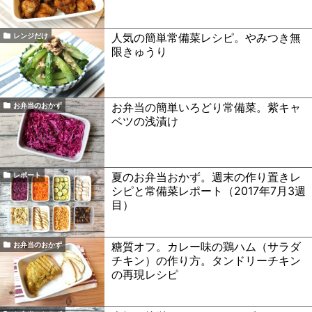
人気の簡単常備菜レシピ。やみつき無
レンジだけ
限きゅうり
お弁当の簡単いろどり常備菜。紫キャ
お弁当のおかず
ベツの浅漬け
夏のお弁当おかず。週末の作り置きレ
レポート
シピと常備菜レポート（2017年7月3週
目）
糖質オフ。カレー味の鶏ハム（サラダ
お弁当のおかず
チキン）の作り方。タンドリーチキン
の再現レシピ