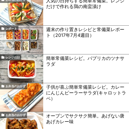
人気の日持ちする簡単常備菜。レンジ
だけで作れる鶏の南蛮漬け
週末の作り置きレシピと常備菜レポー
レポート
ト（2017年7月4週目）
簡単常備菜レシピ。パプリカのツナサ
レンジだけ
ラダ
子供が喜ぶ簡単常備菜レシピ。カレー
お弁当のおかず
にんじんピーラーサラダ(キャロットラ
ペ）
オーブンでサクサク簡単。あげない唐
お弁当のおかず
あげカレー味