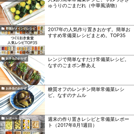
ゅうりのごまだれ（中華風漬物）
2017年の人気作り置きおかず。簡単お
野菜がメインのレシピ
すすめ常備菜レシピまとめ。TOP35
レンジで簡単なすだけ常備菜レシピ。
お弁当のおかず
なすのごまポン酢あえ
糖質オフのレンチン簡単常備菜レシ
お弁当のおかず
ピ。なすのナムル
週末の作り置きレシピと常備菜レポー
レポート
ト（2017年8月1週目）