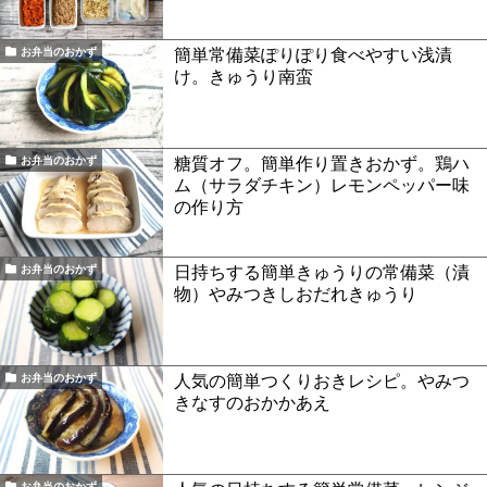
簡単常備菜ぽりぽり食べやすい浅漬
お弁当のおかず
け。きゅうり南蛮
糖質オフ。簡単作り置きおかず。鶏ハ
お弁当のおかず
ム（サラダチキン）レモンペッパー味
の作り方
日持ちする簡単きゅうりの常備菜（漬
お弁当のおかず
物）やみつきしおだれきゅうり
人気の簡単つくりおきレシピ。やみつ
お弁当のおかず
きなすのおかかあえ
お弁当のおかず