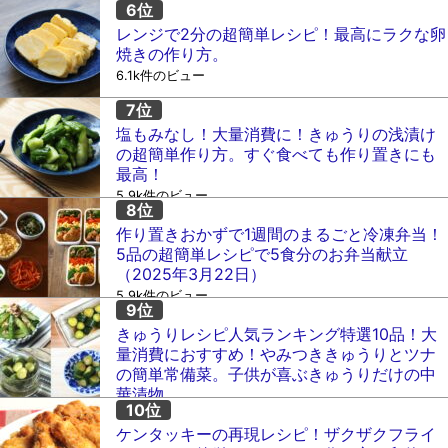
レンジで2分の超簡単レシピ！最高にラクな卵
焼きの作り方。
6.1k件のビュー
塩もみなし！大量消費に！きゅうりの浅漬け
の超簡単作り方。すぐ食べても作り置きにも
最高！
5.9k件のビュー
作り置きおかずで1週間のまるごと冷凍弁当！
5品の超簡単レシピで5食分のお弁当献立
（2025年3月22日）
5.9k件のビュー
きゅうりレシピ人気ランキング特選10品！大
量消費におすすめ！やみつききゅうりとツナ
の簡単常備菜。子供が喜ぶきゅうりだけの中
華漬物。
5.1k件のビュー
ケンタッキーの再現レシピ！ザクザクフライ