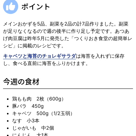
ポイント
メインおかずを5品、副菜を2品の計7品作りました。副菜
が足りなくなるので週の後半に作り足し予定です。あつあ
げ肉豆腐は昨年5月に発売した「つくりおき食堂の超簡単レ
シピ」に掲載のレシピです。
キャベツと海苔のチョレギサラダ
は海苔を入れずに保存
し、食べる直前に海苔をふりかけます。
今週の食材
鶏もも肉 2枚（600g）
豚バラ 450g
キャベツ 500g（1/2玉弱）
なす 小3本
じゃがいも 中2個
にんじん 大1本