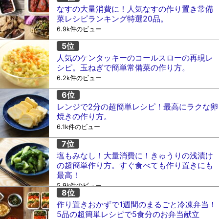
なすの大量消費に！人気なすの作り置き常備
菜レシピランキング特選20品。
6.9k件のビュー
人気のケンタッキーのコールスローの再現レ
シピ。玉ねぎで簡単常備菜の作り方。
6.2k件のビュー
レンジで2分の超簡単レシピ！最高にラクな卵
焼きの作り方。
6.1k件のビュー
塩もみなし！大量消費に！きゅうりの浅漬け
の超簡単作り方。すぐ食べても作り置きにも
最高！
5.9k件のビュー
作り置きおかずで1週間のまるごと冷凍弁当！
5品の超簡単レシピで5食分のお弁当献立