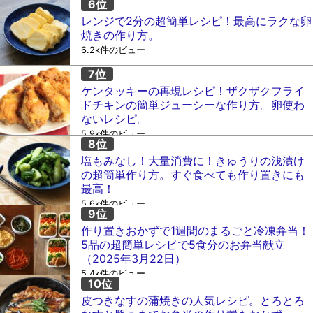
レンジで2分の超簡単レシピ！最高にラクな卵
焼きの作り方。
6.2k件のビュー
ケンタッキーの再現レシピ！ザクザクフライ
ドチキンの簡単ジューシーな作り方。卵使わ
ないレシピ。
5.9k件のビュー
塩もみなし！大量消費に！きゅうりの浅漬け
の超簡単作り方。すぐ食べても作り置きにも
最高！
5.6k件のビュー
作り置きおかずで1週間のまるごと冷凍弁当！
5品の超簡単レシピで5食分のお弁当献立
（2025年3月22日）
5.4k件のビュー
皮つきなすの蒲焼きの人気レシピ。とろとろ