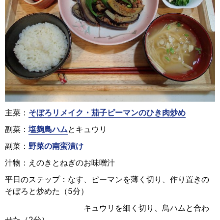
主菜：
そぼろリメイク・茄子ピーマンのひき肉炒め
副菜：
塩麹鳥ハム
とキュウリ
副菜：
野菜の南蛮漬け
汁物：えのきとねぎのお味噌汁
平日のステップ：なす、ピーマンを薄く切り、作り置きの
そぼろと炒めた（5分）
キュウリを細く切り、鳥ハムと合わ
せた（2分）