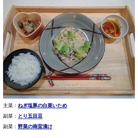
主菜：
ねぎ塩豚の白菜いため
副菜：
とり五目豆
副菜：
野菜の南蛮漬け