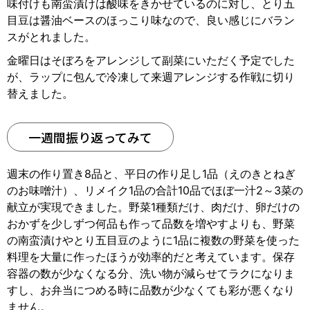
味付けも南蛮漬けは酸味をきかせているのに対し、とり五
目豆は醤油ベースのほっこり味なので、良い感じにバラン
スがとれました。
金曜日はそぼろをアレンジして副菜にいただく予定でした
が、ラップに包んで冷凍して来週アレンジする作戦に切り
替えました。
一週間振り返ってみて
週末の作り置き8品と、平日の作り足し1品（えのきとねぎ
のお味噌汁）、リメイク1品の合計10品でほぼ一汁2～3菜の
献立が実現できました。野菜1種類だけ、肉だけ、卵だけの
おかずを少しずつ何品も作って品数を増やすよりも、野菜
の南蛮漬けやとり五目豆のように1品に複数の野菜を使った
料理を大量に作ったほうが効率的だと考えています。保存
容器の数が少なくなる分、洗い物が減らせてラクになりま
すし、お弁当につめる時に品数が少なくても彩が悪くなり
ません。