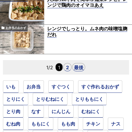
ンジで鶏肉のオイマヨあえ
レンジでしっとり。ムネ肉の味噌塩麹
お弁当のおかず
だれ
1/2
1
2
最後
いも
お弁当
すぐつく
すぐ作れるおかず
とりにく
とりむねにく
とりももにく
とり肉
なす
にんじん
むねにく
むね肉
ももにく
もも肉
チキン
ナス