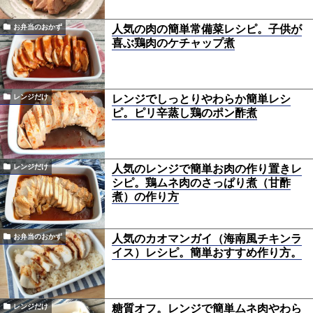
人気の肉の簡単常備菜レシピ。子供が
お弁当のおかず
喜ぶ鶏肉のケチャップ煮
レンジでしっとりやわらか簡単レシ
レンジだけ
ピ。ピリ辛蒸し鶏のポン酢煮
人気のレンジで簡単お肉の作り置きレ
レンジだけ
シピ。鶏ムネ肉のさっぱり煮（甘酢
煮）の作り方
人気のカオマンガイ（海南風チキンラ
お弁当のおかず
イス）レシピ。簡単おすすめ作り方。
糖質オフ。レンジで簡単ムネ肉やわら
レンジだけ