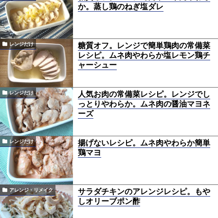
か。蒸し鶏のねぎ塩ダレ
糖質オフ。レンジで簡単鶏肉の常備菜
レンジだけ
レシピ。ムネ肉やわらか塩レモン鶏チ
ャーシュー
人気お肉の常備菜レシピ。レンジでし
レンジだけ
っとりやわらか。ムネ肉の醤油マヨネ
ーズ
揚げないレシピ。ムネ肉やわらか簡単
レンジだけ
鶏マヨ
サラダチキンのアレンジレシピ。もや
アレンジ・リメイク
しオリーブポン酢