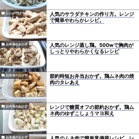
人気のサラダチキンの作り方。レンジ
レンジだけ
で簡単やわらかレシピ。
人気のレンジ蒸し鶏。500wで胸肉が
お弁当のおかず
しっとりやわらかくなるレシピ
節約時短お弁当おかず。鶏ムネ肉の焼
お弁当のおかず
肉のタレあえ
レンジで糖質オフの節約おかず。鶏ム
お弁当のおかず
ネ肉のゆずこしょうマヨ和え
人気のムネ肉で簡単常備菜レシピ。レ
お弁当のおかず