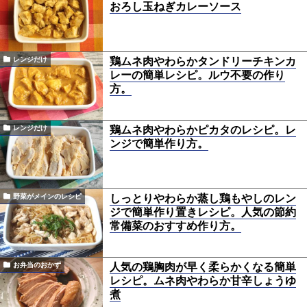
おろし玉ねぎカレーソース
鶏ムネ肉やわらかタンドリーチキンカ
レンジだけ
レーの簡単レシピ。ルウ不要の作り
方。
鶏ムネ肉やわらかピカタのレシピ。レ
レンジだけ
ンジで簡単作り方。
しっとりやわらか蒸し鶏もやしのレン
野菜がメインのレシピ
ジで簡単作り置きレシピ。人気の節約
常備菜のおすすめ作り方。
人気の鶏胸肉が早く柔らかくなる簡単
お弁当のおかず
レシピ。ムネ肉やわらか甘辛しょうゆ
煮