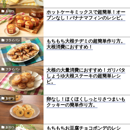
ホットケーキミックスで超簡単！オー
おやつ
ブンなし！バナナマフィンのレシピ。
もちもち大根チヂミの超簡単作り方。
フライパン
大根消費におすすめ！
大根の大量消費におすすめ！ガリバタ
フライパン
しょうゆ大根ステーキの超簡単レシ
ピ。
卵なし！ほくほくしっとりさつまいも
おやつ
クッキーの簡単作り方。
もちもちお豆腐チョコポンデのレシ
おやつ