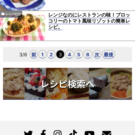
レンジなのにレストランの味！ブロッ
レンジだけ
コリーのトマト風味リゾットの簡単レ
シピ。
3/6
前
1
2
3
4
5
6
次
最後
レシピ検索へ