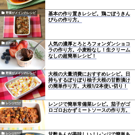
基本の作り置きレシピ。鶏ごぼうきん
野菜がメインのレシピ
ぴらの作り方。
人気の濃厚とろとろフォンダンショコ
おやつ
ラの作り方。小麦粉なし！生クリーム
なしの超簡単レシピ！
大根の大量消費におすすめレシピ。日
野菜がメインのレシピ
持ちするぽりぽり柚子大根の甘酢漬け
の簡単作り方。大根1/2本使い切り！
レンジで簡単常備菜レシピ。茄子がゴ
レンジだけ
ロゴロおかずミートソースの作り方。
甘酢あんが美味しい！レンジで簡単あ
レンジだけ