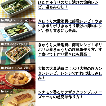
ひたきゅうりのだし漬けの節約レシ
ピ。塩もみなし！
きゅうり大量消費に節電レシピ！やみ
野菜がメインのレシピ
つきポリポリきゅうり漬けの節約レシ
ピ。作り置きにも最高。
きゅうり大量消費に節電レシピ！ポリ
野菜がメインのレシピ
ポリ麻薬きゅうりの超簡単作り方。す
ぐ食べても作り置きにも最高！
大根の大量消費に！ぶり大根の超カン
野菜がメインのレシピ
タンレシピ。レンジで作れば味しみし
み！
シナモン香るザクザククランブルチー
おやつ
ズケーキの超簡単作り方！