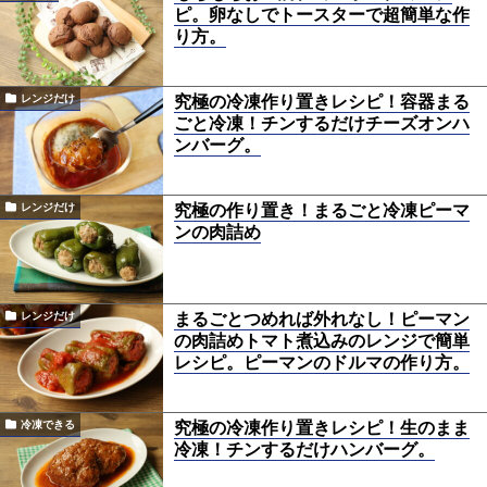
ピ。卵なしでトースターで超簡単な作
り方。
究極の冷凍作り置きレシピ！容器まる
レンジだけ
ごと冷凍！チンするだけチーズオンハ
ンバーグ。
究極の作り置き！まるごと冷凍ピーマ
レンジだけ
ンの肉詰め
まるごとつめれば外れなし！ピーマン
レンジだけ
の肉詰めトマト煮込みのレンジで簡単
レシピ。ピーマンのドルマの作り方。
究極の冷凍作り置きレシピ！生のまま
冷凍できる
冷凍！チンするだけハンバーグ。