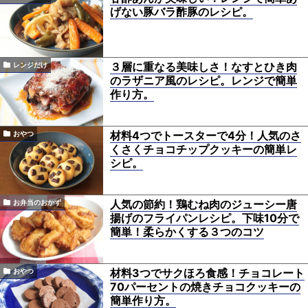
げない豚バラ酢豚のレシピ。
３層に重なる美味しさ！なすとひき肉
レンジだけ
のラザニア風のレシピ。レンジで簡単
作り方。
材料4つでトースターで4分！人気のさ
おやつ
くさくチョコチップクッキーの簡単レ
シピ。
人気の節約！鶏むね肉のジューシー唐
お弁当のおかず
揚げのフライパンレシピ。下味10分で
簡単！柔らかくする３つのコツ
材料3つでサクほろ食感！チョコレート
おやつ
70パーセントの焼きチョコクッキーの
簡単作り方。