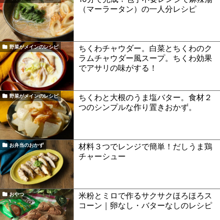
（マーラータン）の一人分レシピ
ちくわチャウダー。白菜とちくわのク
野菜がメインのレシピ
ラムチャウダー風スープ。ちくわ効果
でアサリの味がする！
ちくわと大根のうま塩バター。食材２
野菜がメインのレシピ
つのシンプルな作り置きおかず。
材料３つでレンジで簡単！だしうま鶏
お弁当のおかず
チャーシュー
米粉とミロで作るサクサクほろほろス
おやつ
コーン｜卵なし・バターなしのレシピ