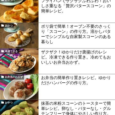
フライパンでザクザクふわふわ！おい
しさ重なる「贅沢バタースコーン」の
簡単レシピ。
ポリ袋で簡単！オーブン不要のさっく
おやつ
り「スコーン」の作り方。溶かしバタ
ーでシンプルな自家製スコーンのある
暮らし
ザクザク！ゆかりだけ唐揚げのレシ
冷凍できる
ピ。冷凍できる作り置き。冷めてもお
いしいお弁当おかず。
お弁当の簡単作り置きレシピ。ゆかり
お弁当のおかず
だけハンバーグの作り方。
抹茶の米粉スコーンのトースターで簡
おやつ
単レシピ。卵なし・バターなし・グル
テンフリーで身体にやさしい作り方。