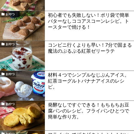
初心者でも失敗しない！ポリ袋で簡単
おやつ
バターなしココアスコーンレシピ。ト
ースターで焼ける！
コンビニ行くよりも早い！7分で固まる
おやつ
魔法のぷるぷる紅茶ゼリーラテ
材料４つでシンプルなじぶんアイス。
おやつ
紅茶ヨーグルトバナナアイスのレシ
ピ。
発酵なしですぐできる！もちもちお豆
おやつ
腐パンのレシピ。フライパンひとつで
簡単な作り方。
おやつ