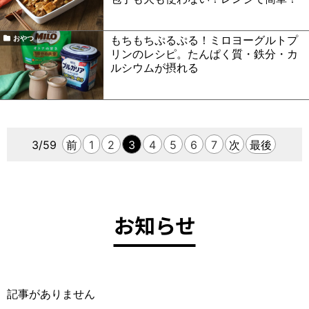
もちもちぷるぷる！ミロヨーグルトプ
おやつ
リンのレシピ。たんぱく質・鉄分・カ
ルシウムが摂れる
3/59
前
1
2
3
4
5
6
7
次
最後
お知らせ
記事がありません