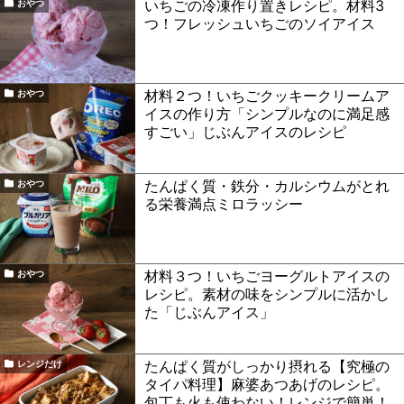
いちごの冷凍作り置きレシピ。材料3
おやつ
つ！フレッシュいちごのソイアイス
材料２つ！いちごクッキークリームア
おやつ
イスの作り方「シンプルなのに満足感
すごい」じぶんアイスのレシピ
たんぱく質・鉄分・カルシウムがとれ
おやつ
る栄養満点ミロラッシー
材料３つ！いちごヨーグルトアイスの
おやつ
レシピ。素材の味をシンプルに活かし
た「じぶんアイス」
たんぱく質がしっかり摂れる【究極の
レンジだけ
タイパ料理】麻婆あつあげのレシピ。
包丁も火も使わない！レンジで簡単！