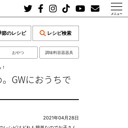
メニュー
季節のレシピ
レシピ検索
おやつ
調味料容器器具
る！
。GWにおうちで
2021年04月28日
のレシピはどれも簡単なのでお子さん