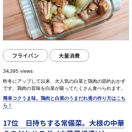
フライパン
大量消費
34,395 views
昨冬にアップして以来、大人気の白菜と鶏肉の節約おかず
です。鶏肉の旨味を白菜が吸ってたくさん食べられます。
簡単コクうま味。鶏肉と白菜のうまだれ煮の作り方はこち
ら！
17位 日持ちする常備菜。大根の中華