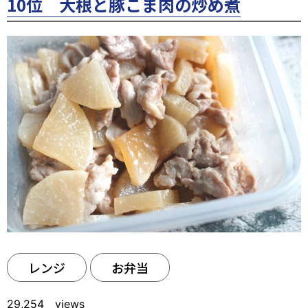
10位 大根と豚こま肉の炒め煮
レンジ
お弁当
29,254 views